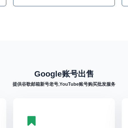
三方平台登录等日常需求。无论是个人用
户、企业团队还是跨境业务从业者，都应根
据实际用途合理选择账号，并重视账号安全
管理。
Google账号出售
提供谷歌邮箱新号老号,YouTube账号购买批发服务