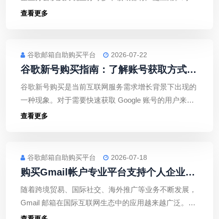
有相关需求的用户来说，除了关注账号获取方式，更应
查看更多
该重视账号安全、稳定性以及后续管理。
谷歌邮箱自助购买平台
2026-07-22
谷歌新号购买指南：了解账号获取方式、
使用场景与安全注意事项
谷歌新号购买是当前互联网服务需求增长背景下出现的
一种现象。对于需要快速获取 Google 账号的用户来
说，了解相关信息可以帮助其做出更合理的选择。不
查看更多
过，在使用 Google 账号的过程中，安全性和稳定性始
终是最重要的因素。
谷歌邮箱自助购买平台
2026-07-18
购买Gmail帐户专业平台支持个人企业批
量采购多规格选择
随着跨境贸易、国际社交、海外推广等业务不断发展，
Gmail 邮箱在国际互联网生态中的应用越来越广泛。选
择一家专业、可靠、服务完善的平台采购 Gmail 帐户，
查看更多