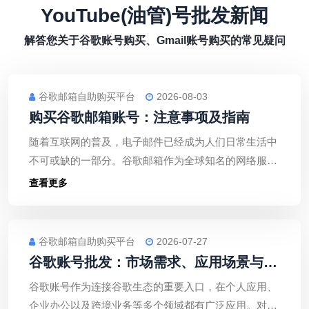
YouTube(油管)号批发新闻
解答您关于谷歌账号购买、Gmail账号购买的常见疑问
谷歌邮箱自助购买平台
2026-08-03
购买谷歌邮箱账号：注意事项及指南
随着互联网的普及，电子邮件已经成为人们日常生活中
不可或缺的一部分。谷歌邮箱作为全球知名的网络服务
之一，凭借其强大的功能和稳定的性能，深受广大用户
查看更多
喜爱。然而，购买谷歌邮箱账号时，我们需要注意以下
事项，以确保账号的安全和合法性。
谷歌邮箱自助购买平台
2026-07-27
谷歌账号批发：市场需求、应用场景与账
号安全管理指南
谷歌账号作为连接谷歌生态的重要入口，在个人应用、
企业办公以及跨境业务等多个领域都有广泛应用。对于