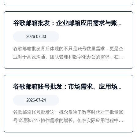
Google邮箱账号，可以提高工作效率，方便连接
Google生态中的多种服务。
谷歌邮箱批发：企业邮箱应用需求与账号
管理方式解析
2026-07-30
谷歌邮箱批发背后体现的不只是账号数量需求，更是企
业对于高效沟通、团队管理和数字化办公的需求。在实
际应用过程中，用户应根据自身业务情况选择合适的邮
箱方案，并重视账号安全和长期管理，让邮箱真正成为
业务发展的助力。
谷歌邮箱账号批发：市场需求、应用场景
与账号管理发展趋势
2026-07-24
谷歌邮箱账号批发这一概念反映了数字时代对于批量账
号管理和企业协作需求的增长。但在实际应用过程中，
用户应更加关注服务质量、账号安全以及合规使用，通
过科学管理方式提升工作效率，而不是单纯依赖账号数