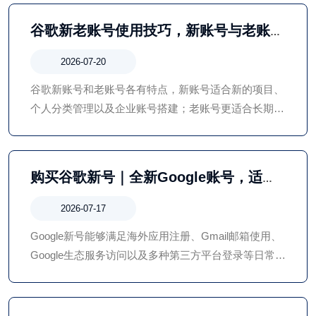
量。
谷歌新老账号使用技巧，新账号与老账号
适用场景对比
2026-07-20
谷歌新账号和老账号各有特点，新账号适合新的项目、
个人分类管理以及企业账号搭建；老账号更适合长期资
料沉淀和持续使用。但账号的真正价值并不取决于注册
时间，而在于安全性、稳定性以及日常管理方式。
购买谷歌新号｜全新Google账号，适合
海外应用注册使用
2026-07-17
Google新号能够满足海外应用注册、Gmail邮箱使用、
Google生态服务访问以及多种第三方平台登录等日常需
求。无论是个人用户、企业团队还是跨境业务从业者，
都应根据实际用途合理选择账号，并重视账号安全管
理。