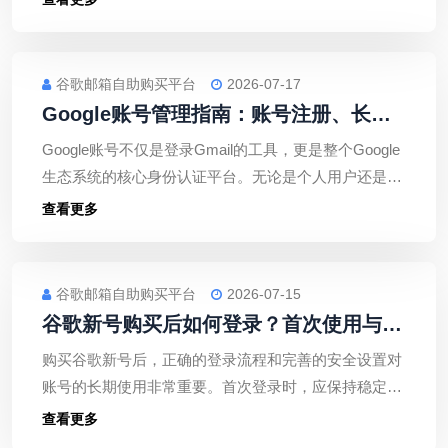
不仅能够获得多规格、多数量的资源支持，还能够享受
到更加稳定的交付流程和完善的售后保障。
谷歌邮箱自助购买平台
2026-07-17
Google账号管理指南：账号注册、长期
维护与安全设置全解析
Google账号不仅是登录Gmail的工具，更是整个Google
生态系统的核心身份认证平台。无论是个人用户还是企
业团队，都应重视账号注册规范、长期维护和安全设
查看更多
置，建立科学的账号管理机制。
谷歌邮箱自助购买平台
2026-07-15
谷歌新号购买后如何登录？首次使用与安
全设置详细教程
购买谷歌新号后，正确的登录流程和完善的安全设置对
账号的长期使用非常重要。首次登录时，应保持稳定的
设备和网络环境，成功登录后及时修改密码，补充恢复
查看更多
邮箱和手机号，并开启两步验证，定期检查账号安全状